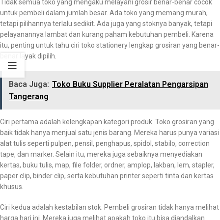
Tidak semua toko yang mengaku melayani grosir benar-benar cocok
untuk pembeli dalam jumlah besar. Ada toko yang memang murah,
tetapi pilihannya terlalu sedikit. Ada juga yang stoknya banyak, tetapi
pelayanannya lambat dan kurang paham kebutuhan pembeli. Karena
itu, penting untuk tahu ciri toko stationery lengkap grosiran yang benar-
benar layak dipilih.
Baca Juga:
Toko Buku Supplier Peralatan Pengarsipan
Tangerang
Ciri pertama adalah kelengkapan kategori produk. Toko grosiran yang
baik tidak hanya menjual satu jenis barang. Mereka harus punya variasi
alat tulis seperti pulpen, pensil, penghapus, spidol, stabilo, correction
tape, dan marker. Selain itu, mereka juga sebaiknya menyediakan
kertas, buku tulis, map, file folder, ordner, amplop, lakban, lem, stapler,
paper clip, binder clip, serta kebutuhan printer seperti tinta dan kertas
khusus.
Ciri kedua adalah kestabilan stok. Pembeli grosiran tidak hanya melihat
harga hari ini. Mereka juga melihat apakah toko itu bisa diandalkan