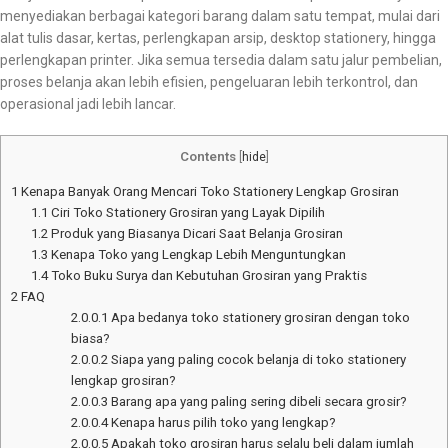
menyediakan berbagai kategori barang dalam satu tempat, mulai dari
alat tulis dasar, kertas, perlengkapan arsip, desktop stationery, hingga
perlengkapan printer. Jika semua tersedia dalam satu jalur pembelian,
proses belanja akan lebih efisien, pengeluaran lebih terkontrol, dan
operasional jadi lebih lancar.
Contents
[
hide
]
1
Kenapa Banyak Orang Mencari Toko Stationery Lengkap Grosiran
1.1
Ciri Toko Stationery Grosiran yang Layak Dipilih
1.2
Produk yang Biasanya Dicari Saat Belanja Grosiran
1.3
Kenapa Toko yang Lengkap Lebih Menguntungkan
1.4
Toko Buku Surya dan Kebutuhan Grosiran yang Praktis
2
FAQ
2.0.0.1
Apa bedanya toko stationery grosiran dengan toko
biasa?
2.0.0.2
Siapa yang paling cocok belanja di toko stationery
lengkap grosiran?
2.0.0.3
Barang apa yang paling sering dibeli secara grosir?
2.0.0.4
Kenapa harus pilih toko yang lengkap?
2.0.0.5
Apakah toko grosiran harus selalu beli dalam jumlah