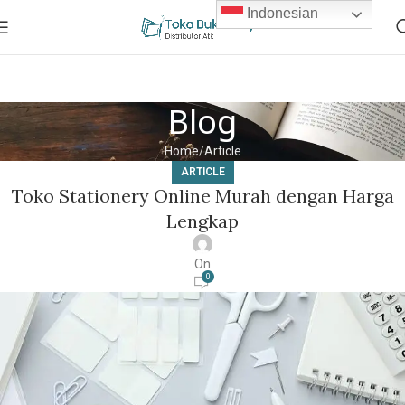
Indonesian
Blog
Home
Article
ARTICLE
Toko Stationery Online Murah dengan Harga
Lengkap
On
0