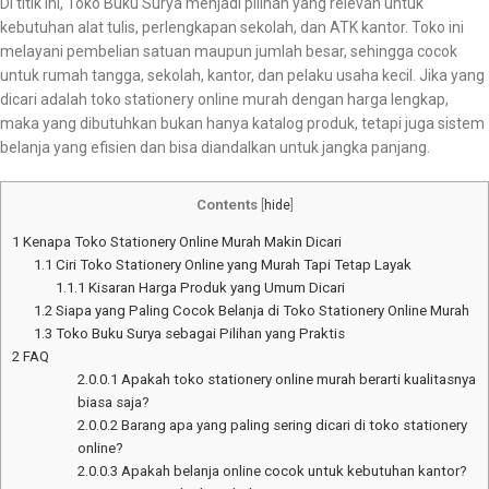
Di titik ini, Toko Buku Surya menjadi pilihan yang relevan untuk
kebutuhan alat tulis, perlengkapan sekolah, dan ATK kantor. Toko ini
melayani pembelian satuan maupun jumlah besar, sehingga cocok
untuk rumah tangga, sekolah, kantor, dan pelaku usaha kecil. Jika yang
dicari adalah toko stationery online murah dengan harga lengkap,
maka yang dibutuhkan bukan hanya katalog produk, tetapi juga sistem
belanja yang efisien dan bisa diandalkan untuk jangka panjang.
Contents
[
hide
]
1
Kenapa Toko Stationery Online Murah Makin Dicari
1.1
Ciri Toko Stationery Online yang Murah Tapi Tetap Layak
1.1.1
Kisaran Harga Produk yang Umum Dicari
1.2
Siapa yang Paling Cocok Belanja di Toko Stationery Online Murah
1.3
Toko Buku Surya sebagai Pilihan yang Praktis
2
FAQ
2.0.0.1
Apakah toko stationery online murah berarti kualitasnya
biasa saja?
2.0.0.2
Barang apa yang paling sering dicari di toko stationery
online?
2.0.0.3
Apakah belanja online cocok untuk kebutuhan kantor?