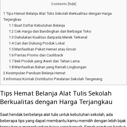
Contents
[
hide
]
1
Tips Hemat Belanja Alat Tulis Sekolah Berkualitas dengan Harga
Terjangkau
1.1
Buat Daftar Kebutuhan Belanja
1.2
Cek Harga dan Bandingkan dari Berbagai Toko
1.3
Dahulukan Kualitas daripada Merek Terkenal
1.4
Cari dan Dukung Produk Lokal
1.5
Manfaatkan Paket Hemat atau Grosir
1.6
Pantau Promo dan Cashback
1.7
Beli Produk yang Awet dan Tahan Lama
1.8
Manfaatkan Bahan yang Ramah Lingkungan
2
Kesimpulan Panduan Belanja Hemat
3
Informasi Kontak Distributor Peralatan Sekolah Tangerang
Tips Hemat Belanja Alat Tulis Sekolah
Berkualitas dengan Harga Terjangkau
Saat hendak berbelanja alat tulis untuk kebutuhan sekolah, ada
beberapa tips yang dapat membantu kamu memilih dengan lebih bijak
tanpa harus mengeluarkan biaya yang banyak. Simak panduan berikut