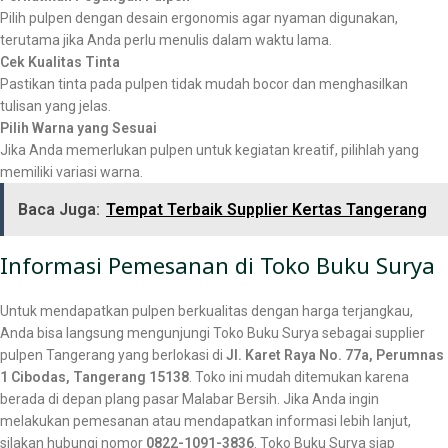
Pilih pulpen dengan desain ergonomis agar nyaman digunakan,
terutama jika Anda perlu menulis dalam waktu lama.
Cek Kualitas Tinta
Pastikan tinta pada pulpen tidak mudah bocor dan menghasilkan
tulisan yang jelas.
Pilih Warna yang Sesuai
Jika Anda memerlukan pulpen untuk kegiatan kreatif, pilihlah yang
memiliki variasi warna.
Baca Juga:
Tempat Terbaik Supplier Kertas Tangerang
Informasi Pemesanan di Toko Buku Surya
Untuk mendapatkan pulpen berkualitas dengan harga terjangkau,
Anda bisa langsung mengunjungi Toko Buku Surya sebagai supplier
pulpen Tangerang yang berlokasi di
Jl. Karet Raya No. 77a, Perumnas
1 Cibodas, Tangerang 15138
. Toko ini mudah ditemukan karena
berada di depan plang pasar Malabar Bersih. Jika Anda ingin
melakukan pemesanan atau mendapatkan informasi lebih lanjut,
silakan hubungi nomor
0822-1091-3836
. Toko Buku Surya siap