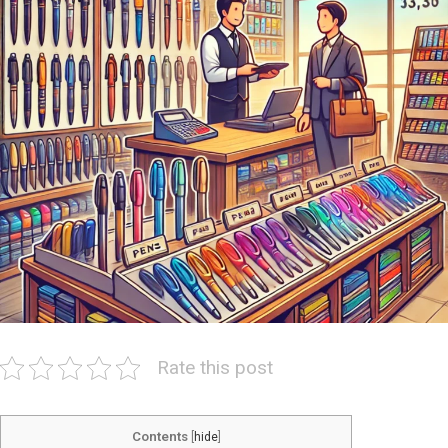
Rate this post
Contents
[
hide
]