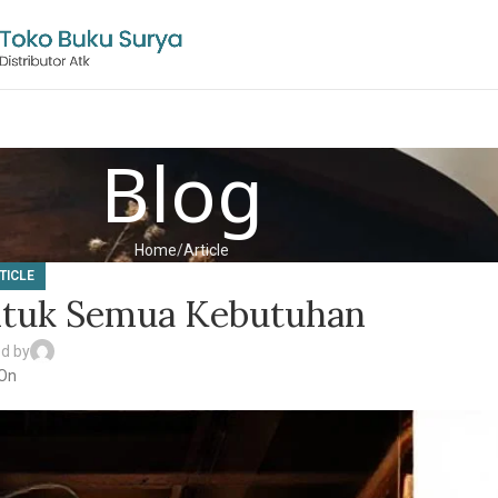
Blog
Home
Article
TICLE
ntuk Semua Kebutuhan
d by
On