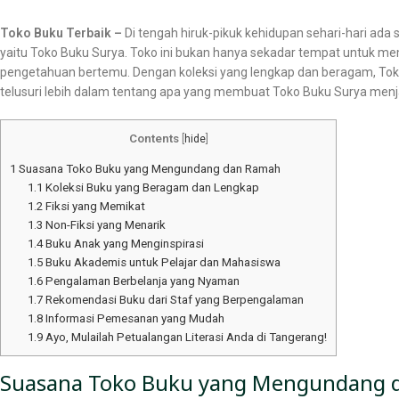
Toko Buku Terbaik –
Di tengah hiruk-pikuk kehidupan sehari-hari ada 
yaitu Toko Buku Surya. Toko ini bukan hanya sekadar tempat untuk mem
pengetahuan bertemu. Dengan koleksi yang lengkap dan beragam, Toko 
telusuri lebih dalam tentang apa yang membuat Toko Buku Surya menj
Contents
[
hide
]
1
Suasana Toko Buku yang Mengundang dan Ramah
1.1
Koleksi Buku yang Beragam dan Lengkap
1.2
Fiksi yang Memikat
1.3
Non-Fiksi yang Menarik
1.4
Buku Anak yang Menginspirasi
1.5
Buku Akademis untuk Pelajar dan Mahasiswa
1.6
Pengalaman Berbelanja yang Nyaman
1.7
Rekomendasi Buku dari Staf yang Berpengalaman
1.8
Informasi Pemesanan yang Mudah
1.9
Ayo, Mulailah Petualangan Literasi Anda di Tangerang!
Suasana Toko Buku yang Mengundang 