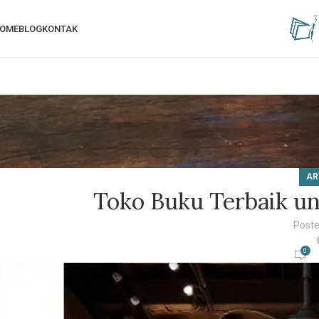
OME
BLOG
KONTAK
AR
Toko Buku Terbaik u
Poste
0