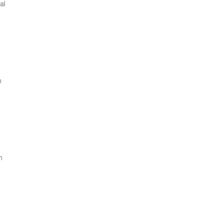
al
h
n